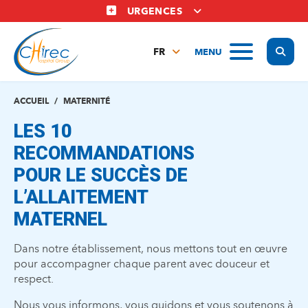
Aller
URGENCES
au
contenu
Display
MENU
principal
FR
NL
EN
ACCUEIL
MATERNITÉ
LES 10
RECOMMANDATIONS
POUR LE SUCCÈS DE
L’ALLAITEMENT
MATERNEL
Dans notre établissement, nous mettons tout en œuvre
pour accompagner chaque parent avec douceur et
respect.
Nous vous informons, vous guidons et vous soutenons à