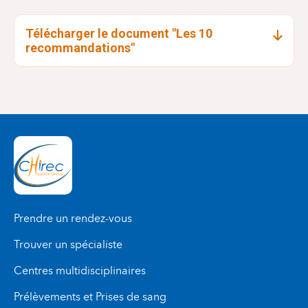
formulée par écrit et systématiquement portée à
la connaissance de tous les personnels
soignants.
Télécharger le document "Les 10
recommandations"
Donner à tous les personnels soignants la
formation et les compétences nécessaires
pour
mettre en oeuvre cette politique.
Informer toutes les femmes enceintes des
avantages de l’allaitement maternel et de sa
pratique
, qu’elles soient suivies ou non dans
l’établissement.
Placer les nouveau-nés en peau-à-peau
avec
leur mère immédiatement à la naissance et ce
Prendre un rendez-vous
pendant au moins une heure et encourager les
mères à reconnaître quand leur bébé est prêt à
Trouver un spécialiste
téter, en proposant de l’aide si besoin.
Centres multidisciplinaires
comment pratiquer
Indiquer aux mères
Prélèvements et Prises de sang
l’allaitement au sein
et comment entretenir la