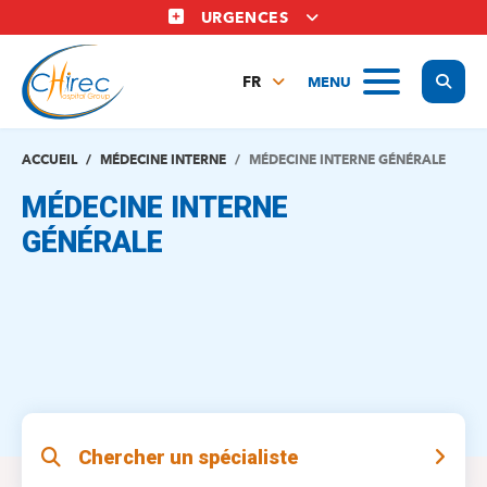
Aller
URGENCES
au
contenu
Display
MENU
principal
FR
NL
EN
ACCUEIL
MÉDECINE INTERNE
MÉDECINE INTERNE GÉNÉRALE
MÉDECINE INTERNE
GÉNÉRALE
Chercher un spécialiste