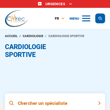
Aller
URGENCES
au
contenu
Display
MENU
principal
FR
NL
EN
ACCUEIL
CARDIOLOGIE
CARDIOLOGIE SPORTIVE
CARDIOLOGIE
SPORTIVE
Chercher un spécialiste