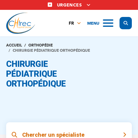
Aller
URGENCES
au
contenu
Display
MENU
principal
FR
NL
EN
ACCUEIL
ORTHOPÉDIE
CHIRURGIE PÉDIATRIQUE ORTHOPÉDIQUE
CHIRURGIE
PÉDIATRIQUE
ORTHOPÉDIQUE
Chercher un spécialiste