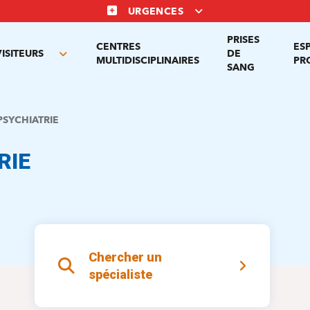
URGENCES
PRISES
CENTRES
ES
VISITEURS
DE
Toggle
MULTIDISCIPLINAIRES
PR
SANG
nu
submenu
SYCHIATRIE
RIE
Chercher un
spécialiste