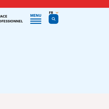
FR
MENU
PACE
Display the search form
NL
OFESSIONNEL
EN