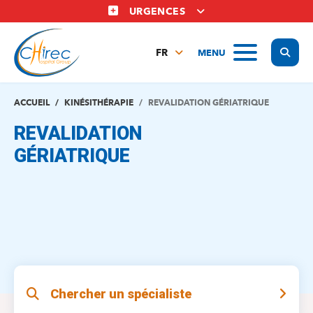
Aller
URGENCES
au
contenu
Display
MENU
principal
FR
NL
EN
ACCUEIL
KINÉSITHÉRAPIE
REVALIDATION GÉRIATRIQUE
REVALIDATION
GÉRIATRIQUE
Chercher un spécialiste