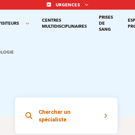
URGENCES
PRISES
CENTRES
ES
VISITEURS
DE
Toggle
MULTIDISCIPLINAIRES
PR
SANG
nu
submenu
OLOGIE
Chercher un
spécialiste