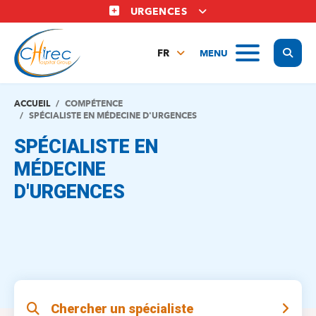
Aller
URGENCES
au
contenu
Display
MENU
principal
FR
NL
EN
ACCUEIL
COMPÉTENCE
SPÉCIALISTE EN MÉDECINE D'URGENCES
SPÉCIALISTE EN
MÉDECINE
D'URGENCES
Chercher un spécialiste