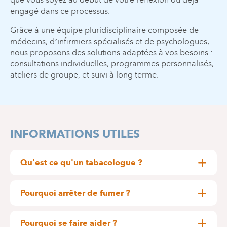
engagé dans ce processus.
Grâce à une équipe pluridisciplinaire composée de
médecins, d’infirmiers spécialisés et de psychologues,
nous proposons des solutions adaptées à vos besoins :
consultations individuelles, programmes personnalisés,
ateliers de groupe, et suivi à long terme.
INFORMATIONS UTILES
Qu'est ce qu'un tabacologue ?
Il s’agit d’un médecin, d’un psychologue, d’un(e)
infirmièr(e), d’une sage-femme ou d’un
Pourquoi arrêter de fumer ?
kinésithérapeute qui a suivi une formation
Les bénéfices sont rapides et nombreux. Après la
spécialisée dans les méfaits du tabac et dans les
dernière cigarette :
Pourquoi se faire aider ?
moyens d’aider le fumeur à arrêter de fumer.