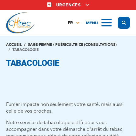
Aller
URGENCES
au
contenu
Display
MENU
principal
FR
NL
EN
ACCUEIL
SAGE-FEMME / PUÉRICULTRICE (CONSULTATIONS)
TABACOLOGIE
TABACOLOGIE
Fumer impacte non seulement votre santé, mais aussi
celle de vos proches.
Notre service de tabacologie est là pour vous
accompagner dans votre démarche d’arrêt du tabac,
que vous soyez au début de votre réflexion ou déjà