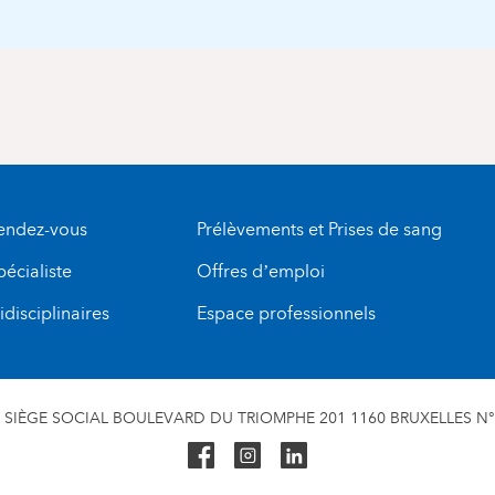
rendez-vous
Prélèvements et Prises de sang
pécialiste
Offres d’emploi
disciplinaires
Espace professionnels
SIÈGE SOCIAL BOULEVARD DU TRIOMPHE 201 1160 BRUXELLES N° 