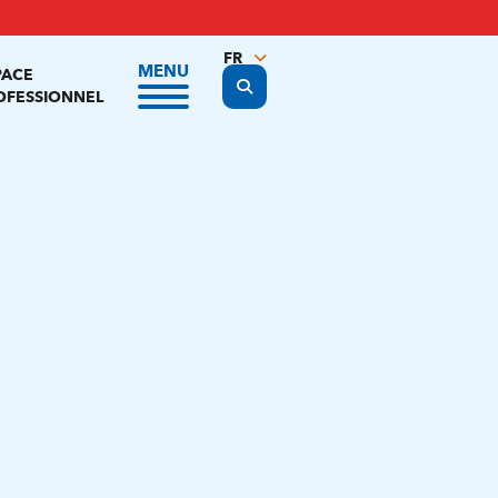
FR
MENU
PACE
Display the search form
NL
OFESSIONNEL
EN