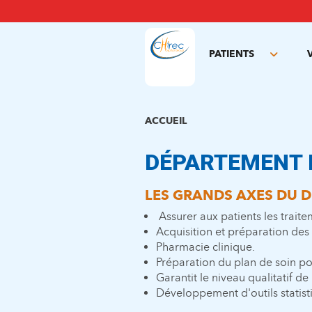
Aller
au
contenu
principal
PATIENTS
Toggle
subme
ACCUEIL
DÉPARTEMENT
LES GRANDS AXES DU 
Assurer aux patients les traite
Acquisition et préparation de
Pharmacie clinique.
Préparation du plan de soin pou
Garantit le niveau qualitatif de 
Développement d'outils statist