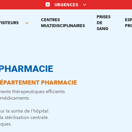
URGENCES
PRISES
CENTRES
ES
VISITEURS
DE
Toggle
MULTIDISCIPLINAIRES
PR
SANG
nu
submenu
 PHARMACIE
DÉPARTEMENT PHARMACIE
ments thérapeutiques efficients.
s médicaments.
r la sortie de l'hôpital.
la stérilisation centrale.
iques.