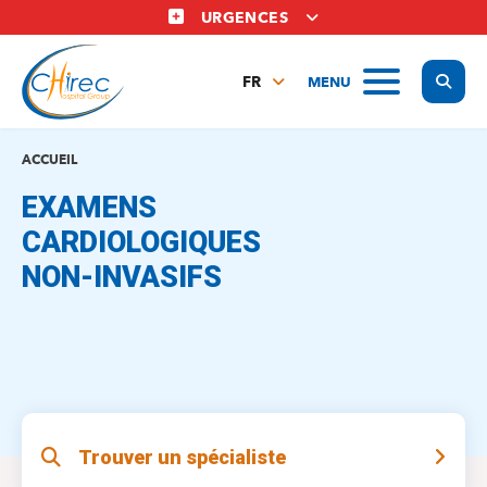
Aller
URGENCES
au
contenu
Display
MENU
principal
FR
NL
EN
ACCUEIL
EXAMENS
CARDIOLOGIQUES
NON-INVASIFS
Trouver un spécialiste