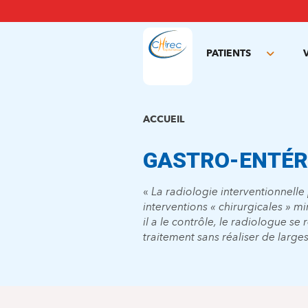
Aller
au
contenu
principal
PATIENTS
Toggle
subme
ACCUEIL
GASTRO-ENTÉR
«
La radiologie interventionnell
interventions « chirurgicales » m
il a le contrôle, le radiologue se
traitement sans réaliser de larges