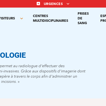
URGENCES
PRISES
CENTRES
ES
VISITEURS
DE
Toggle
MULTIDISCIPLINAIRES
PR
SANG
nu
submenu
OLOGIE
e permet au radiologue d’effectuer des
ini-invasives. Grâce aux dispositifs d’imagerie dont
 repère à travers le corps afin d’administrer un
 incisions
. »