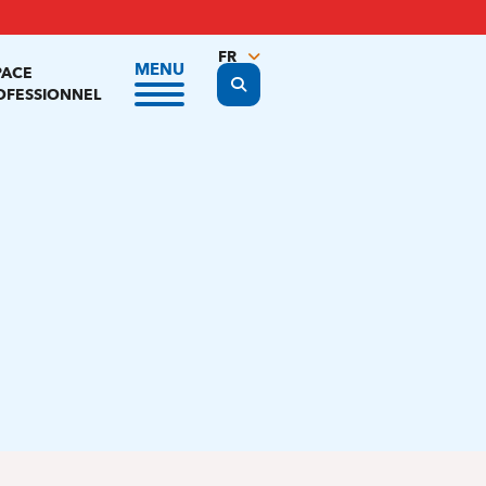
FR
MENU
PACE
Display the search form
NL
OFESSIONNEL
EN