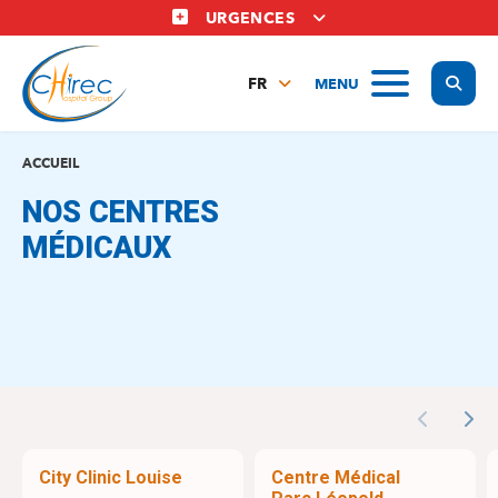
Aller
URGENCES
au
contenu
Display
MENU
principal
FR
NL
EN
ACCUEIL
NOS CENTRES
MÉDICAUX
Previous
Nex
City Clinic Louise
Centre Médical