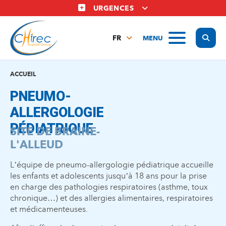
Aller
URGENCES
au
contenu
Display
MENU
principal
FR
NL
EN
ACCUEIL
PNEUMO-
ALLERGOLOGIE
PÉDIATRIQUE
SITE DE BRAINE-
L'ALLEUD
L’équipe de pneumo-allergologie pédiatrique accueille
les enfants et adolescents jusqu’à 18 ans pour la prise
en charge des pathologies respiratoires (asthme, toux
chronique…) et des allergies alimentaires, respiratoires
et médicamenteuses.