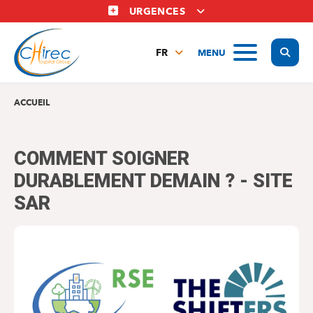
Aller
URGENCES
au
contenu
Display
MENU
principal
FR
NL
EN
ACCUEIL
COMMENT SOIGNER
DURABLEMENT DEMAIN ? - SITE
SAR