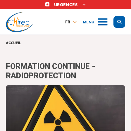
Aller
URGENCES
au
contenu
Display
MENU
principal
FR
NL
EN
ACCUEIL
FORMATION CONTINUE -
RADIOPROTECTION