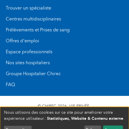
Trouver un spécialiste
Centres multidisciplinaires
Prélèvements et Prises de sang
Offres d’emploi
Espace professionnels
Nos sites hospitaliers
Groupe Hospitalier Chirec
FAQ
© CHIREC 2026
VIE PRIVÉE
Nous utilisons des cookies sur ce site pour améliorer votre
SIÈGE SOCIAL BOULEVARD DU TRIOMPHE 201 1160
Statistiques, Website & Contenu externe
expérience utilisateur.:
.
BRUXELLES N° D’ENTREPRISE : 472 937 059
S'INSCRIRE À UN ÉVÉNEMENT
COMPLET
FERMÉ