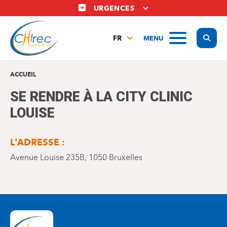
Aller
URGENCES
au
contenu
Display
MENU
principal
FR
NL
EN
ACCUEIL
SE RENDRE À LA CITY CLINIC
LOUISE
L'ADRESSE :
Avenue Louise 235B, 1050 Bruxelles