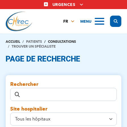
Aller
URGENCES
au
contenu
Display
MENU
principal
FR
NL
EN
ACCUEIL
PATIENTS
CONSULTATIONS
TROUVER UN SPÉCIALISTE
PAGE DE RECHERCHE
Rechercher
Site hospitalier