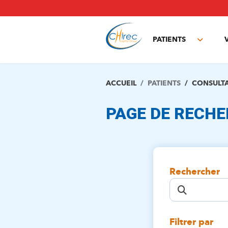
Aller
au
contenu
principal
PATIENTS
Toggle
subme
ACCUEIL
PATIENTS
CONSULT
PAGE DE RECH
Rechercher
Filtrer par