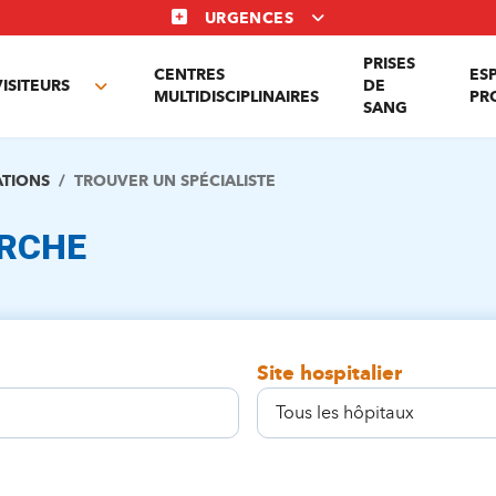
URGENCES
PRISES
CENTRES
ES
VISITEURS
DE
Toggle
MULTIDISCIPLINAIRES
PR
SANG
nu
submenu
ATIONS
TROUVER UN SPÉCIALISTE
ERCHE
Site hospitalier