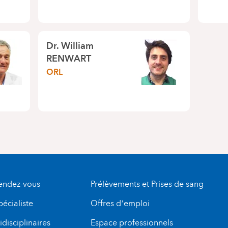
Dr.
William
RENWART
ORL
rendez-vous
Prélèvements et Prises de sang
pécialiste
Offres d’emploi
disciplinaires
Espace professionnels