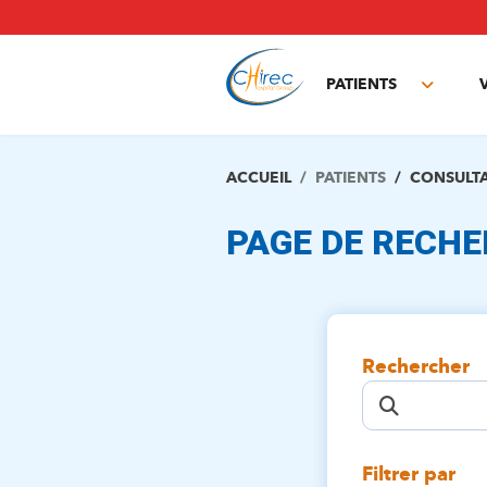
Aller
au
contenu
principal
PATIENTS
Toggle
subme
ACCUEIL
PATIENTS
CONSULT
PAGE DE RECH
Rechercher
Filtrer par