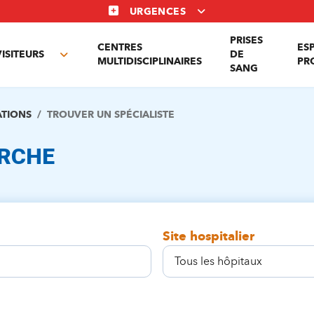
URGENCES
PRISES
CENTRES
ES
VISITEURS
DE
Toggle
MULTIDISCIPLINAIRES
PR
SANG
nu
submenu
ATIONS
TROUVER UN SPÉCIALISTE
ERCHE
Site hospitalier