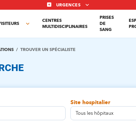
URGENCES
PRISES
CENTRES
ES
VISITEURS
DE
Toggle
MULTIDISCIPLINAIRES
PR
SANG
nu
submenu
ATIONS
TROUVER UN SPÉCIALISTE
ERCHE
Site hospitalier