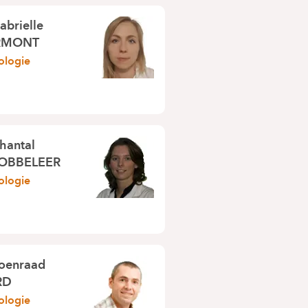
abrielle
RMONT
ologie
hantal
OBBELEER
ologie
oenraad
RD
ologie