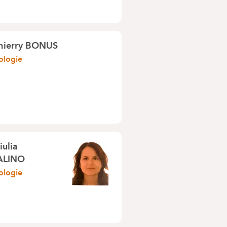
hierry BONUS
ologie
iulia
ALINO
ologie