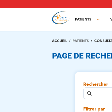
Aller
au
contenu
principal
PATIENTS
Toggle
subme
ACCUEIL
PATIENTS
CONSULT
PAGE DE RECH
Rechercher
Filtrer par