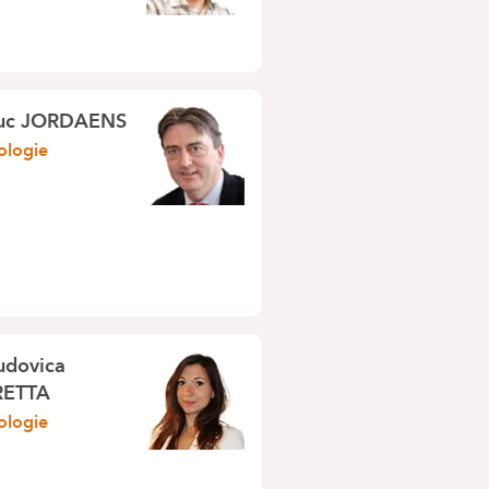
uc JORDAENS
ologie
udovica
RETTA
ologie