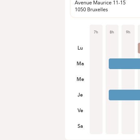
Avenue Maurice 11-15
1050 Bruxelles
7h
8h
9h
Lu
Ma
Me
Je
Ve
Sa