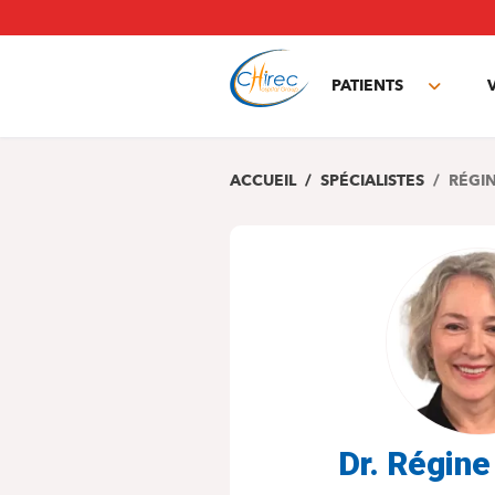
Aller
au
contenu
principal
PATIENTS
Toggle
subme
ACCUEIL
SPÉCIALISTES
RÉGI
Dr. Régin