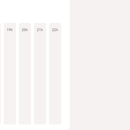
19h
20h
21h
22h