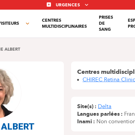
URGENCES
PRISES
CENTRES
ES
VISITEURS
DE
Toggle
MULTIDISCIPLINAIRES
PR
SANG
nu
submenu
NE ALBERT
Centres multidiscipl
CHIREC Retina Clini
Site(s)
Delta
Langues parlées
Fran
Inami
Non conventio
e ALBERT