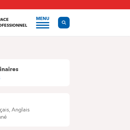
MENU
PACE
Display the search form
OFESSIONNEL
inaires
c
çais
Anglais
nné