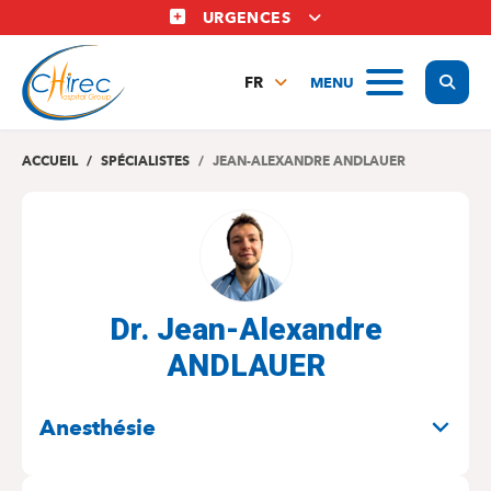
Aller
URGENCES
au
contenu
Display
MENU
principal
FR
NL
EN
ACCUEIL
SPÉCIALISTES
JEAN-ALEXANDRE ANDLAUER
Dr. Jean-Alexandre
ANDLAUER
SPÉCIALITÉS
Anesthésie