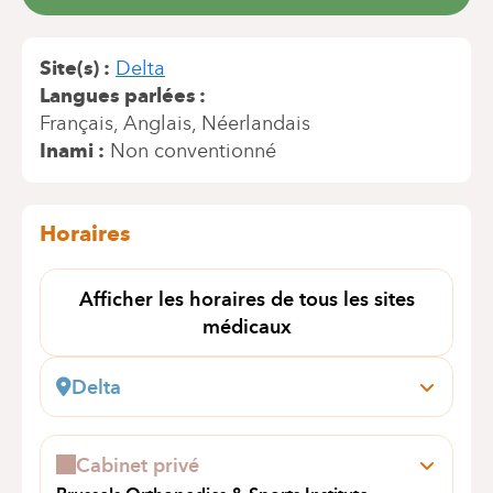
Site(s)
Delta
Langues parlées
Français
Anglais
Néerlandais
Inami
Non conventionné
Horaires
Afficher les horaires de tous les sites
médicaux
Delta
Boulevard du Triomphe, 201
1160 Bruxelles (Auderghem)
Cabinet privé
Prendre rendez-vous en ligne