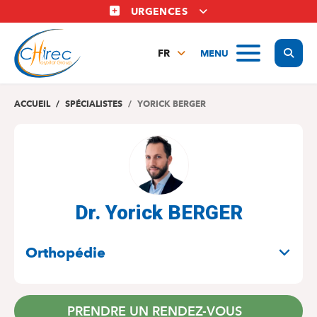
Aller
URGENCES
au
contenu
Display
MENU
principal
FR
NL
EN
ACCUEIL
SPÉCIALISTES
YORICK BERGER
Dr. Yorick BERGER
SPÉCIALITÉS
Orthopédie
PRENDRE UN RENDEZ-VOUS