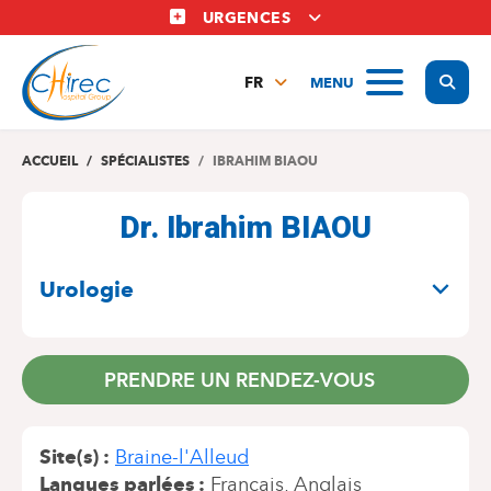
Aller
URGENCES
au
contenu
Display
MENU
principal
FR
NL
EN
ACCUEIL
SPÉCIALISTES
IBRAHIM BIAOU
Dr. Ibrahim BIAOU
SPÉCIALITÉS
Urologie
PRENDRE UN RENDEZ-VOUS
Site(s)
Braine-l'Alleud
Langues parlées
Français
Anglais