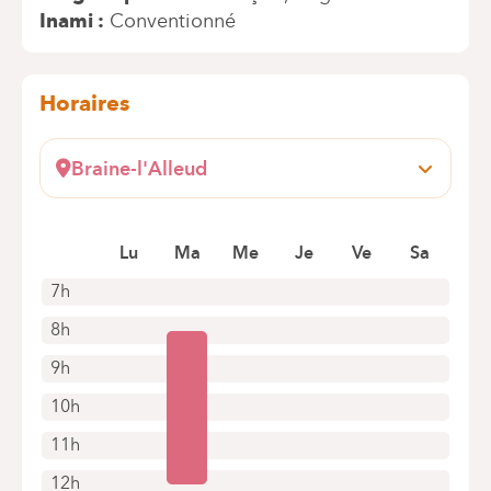
Inami
Conventionné
Horaires
Braine-l'Alleud
Wayez, 35
1420 Braine l'Alleud
Prendre rendez-vous en ligne
Lu
Ma
Me
Je
Ve
Sa
7h
8h
9h
10h
11h
12h