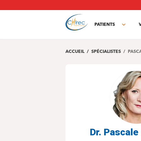
Aller
au
contenu
principal
PATIENTS
Toggle
subme
ACCUEIL
SPÉCIALISTES
PASC
Dr. Pascal