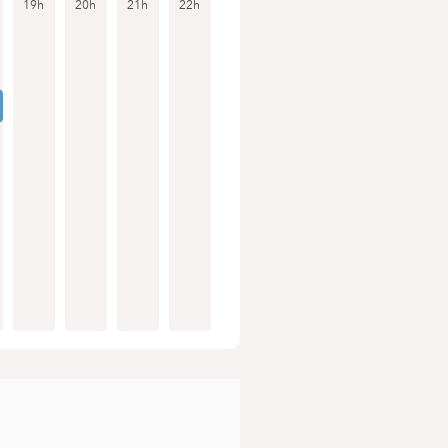
19h
20h
21h
22h