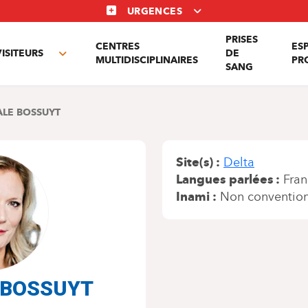
URGENCES
PRISES
CENTRES
ES
VISITEURS
DE
Toggle
MULTIDISCIPLINAIRES
PR
SANG
nu
submenu
ALE BOSSUYT
Site(s)
Delta
Langues parlées
Fran
Inami
Non conventio
e BOSSUYT