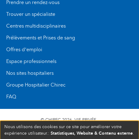
Prendre un rendez-vous
Trouver un spécialiste
Centres multidisciplinaires
Prélèvements et Prises de sang
Offres d’emploi
Espace professionnels
Nos sites hospitaliers
Groupe Hospitalier Chirec
FAQ
© CHIREC 2026
VIE PRIVÉE
Nous utilisons des cookies sur ce site pour améliorer votre
SIÈGE SOCIAL BOULEVARD DU TRIOMPHE 201 1160
Statistiques, Website & Contenu externe
expérience utilisateur.:
.
BRUXELLES N° D’ENTREPRISE : 472 937 059