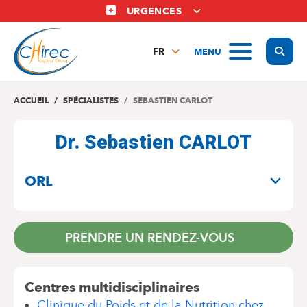
Aller
URGENCES
au
contenu
Display
MENU
principal
FR
NL
EN
ACCUEIL
SPÉCIALISTES
SEBASTIEN CARLOT
Dr. Sebastien CARLOT
SPÉCIALITÉS
ORL
PRENDRE UN RENDEZ-VOUS
Centres multidisciplinaires
Clinique du Poids et de la Nutrition chez