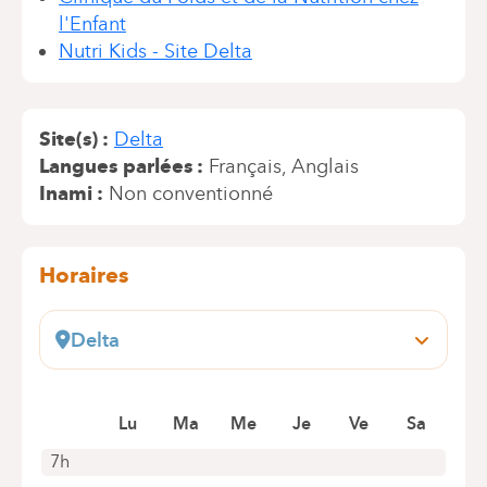
l'Enfant
Nutri Kids - Site Delta
Site(s)
Delta
Langues parlées
Français
Anglais
Inami
Non conventionné
Horaires
Delta
Boulevard du Triomphe, 201
1160 Bruxelles (Auderghem)
Prendre rendez-vous en ligne
Lu
Ma
Me
Je
Ve
Sa
7h