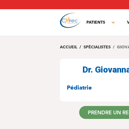
Aller
au
contenu
principal
PATIENTS
Toggle
subme
ACCUEIL
SPÉCIALISTES
GIOV
Dr. Giovan
SPÉCIALITÉS
Pédiatrie
PRENDRE UN R