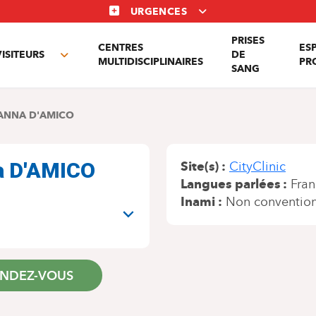
URGENCES
PRISES
CENTRES
ES
VISITEURS
DE
Toggle
MULTIDISCIPLINAIRES
PR
SANG
nu
submenu
ANNA D'AMICO
na D'AMICO
Site(s)
CityClinic
Langues parlées
Fran
Inami
Non conventio
ENDEZ-VOUS