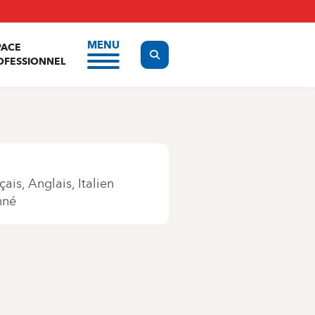
MENU
PACE
Display the search form
OFESSIONNEL
çais
Anglais
Italien
nné