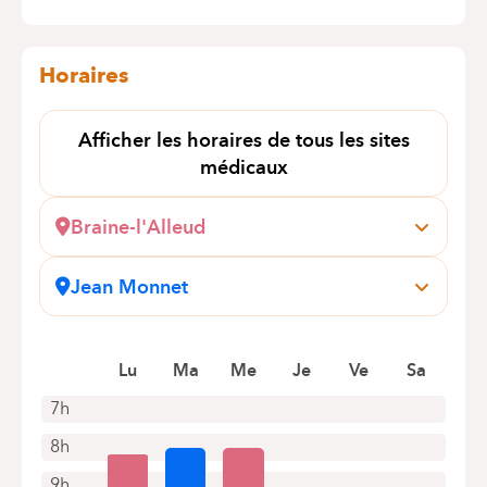
Horaires
Afficher les horaires de tous les sites
médicaux
Braine-l'Alleud
Wayez, 35
1420 Braine-l'Alleud
Jean Monnet
Prendre rendez-vous en ligne
Avenue Jean Monnet, 12
1400 Nivelles (Baulers)
Prendre rendez-vous en ligne
Lu
Ma
Me
Je
Ve
Sa
7h
8h
9h