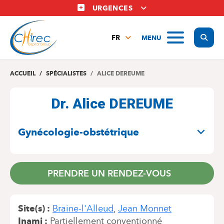
Aller
URGENCES
au
contenu
Display
MENU
principal
FR
NL
EN
ACCUEIL
SPÉCIALISTES
ALICE DEREUME
Dr. Alice DEREUME
SPÉCIALITÉS
Gynécologie-obstétrique
PRENDRE UN RENDEZ-VOUS
Site(s)
Braine-l'Alleud
Jean Monnet
Inami
Partiellement conventionné