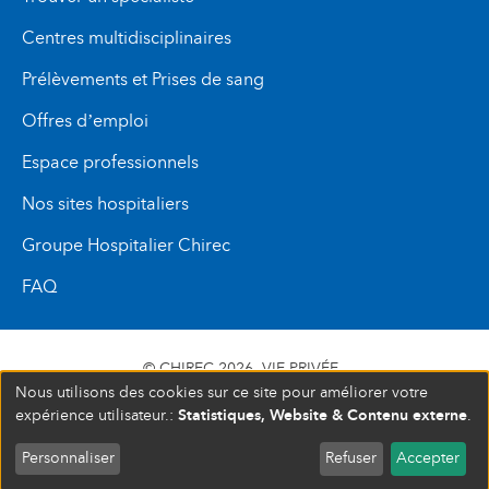
Centres multidisciplinaires
Prélèvements et Prises de sang
Offres d’emploi
Espace professionnels
Nos sites hospitaliers
Groupe Hospitalier Chirec
FAQ
© CHIREC 2026
VIE PRIVÉE
Nous utilisons des cookies sur ce site pour améliorer votre
SIÈGE SOCIAL BOULEVARD DU TRIOMPHE 201 1160
Statistiques, Website & Contenu externe
expérience utilisateur.:
.
BRUXELLES N° D’ENTREPRISE : 472 937 059
Personnaliser
Refuser
Accepter