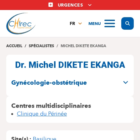
Aller
URGENCES
au
contenu
Display
MENU
principal
FR
NL
EN
ACCUEIL
SPÉCIALISTES
MICHEL DIKETE EKANGA
Dr. Michel DIKETE EKANGA
SPÉCIALITÉS
Gynécologie-obstétrique
Centres multidisciplinaires
Clinique du Périnée
Site(s)
Basilique