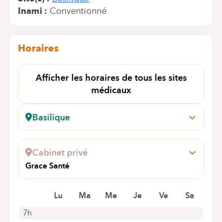
Inami
Conventionné
Horaires
Afficher les horaires de tous les sites
médicaux
Basilique
Pangaert, 37-47
1083 Ganshoren
Cabinet privé
+32 2 434 21 11
Grace Santé
Rendez-vous uniquement par téléphone
Place Cardinal Mercier 37
1090 Jette
Lu
Ma
Me
Je
Ve
Sa
7h