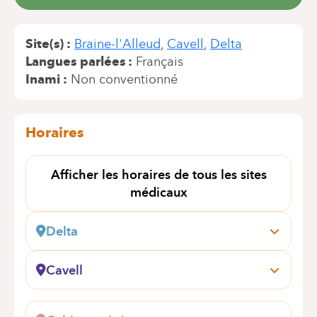
Site(s)
Braine-l'Alleud
Cavell
Delta
Langues parlées
Français
Inami
Non conventionné
Horaires
Afficher les horaires de tous les sites
médicaux
Delta
Boulevard du Triomphe, 201
1160 Bruxelles (Auderghem)
Cavell
Prendre rendez-vous en ligne
Général Lotz, 37
1180 Uccle