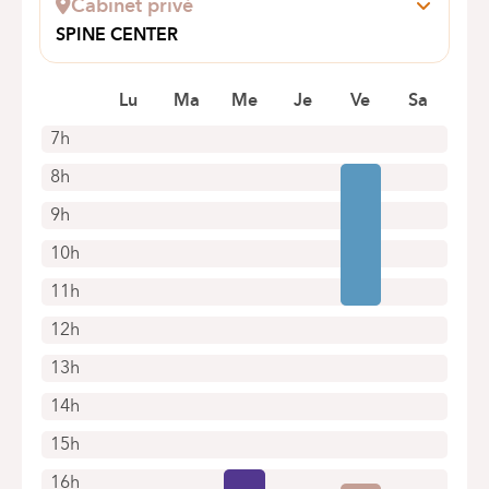
Cabinet privé
Prendre rendez-vous en ligne
SPINE CENTER
Avenue Van Becelaere 156
1170 Watermael-Boitsfort
Lu
Ma
Me
Je
Ve
Sa
+32 2 675 60 84
7h
Rendez-vous uniquement par téléphone
8h
9h
10h
11h
12h
13h
14h
15h
16h