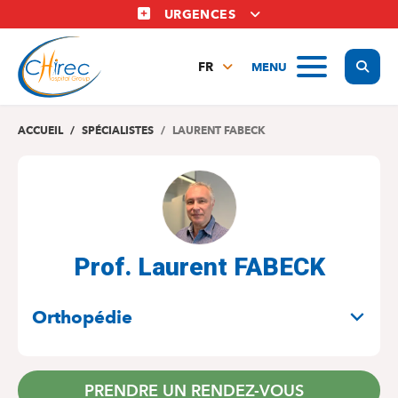
Aller
URGENCES
au
contenu
Display
MENU
principal
FR
NL
EN
ACCUEIL
SPÉCIALISTES
LAURENT FABECK
Prof. Laurent FABECK
SPÉCIALITÉS
Orthopédie
PRENDRE UN RENDEZ-VOUS