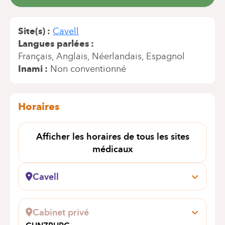
Site(s)
Cavell
Langues parlées
Français
Anglais
Néerlandais
Espagnol
Inami
Non conventionné
Horaires
Afficher les horaires de tous les sites
médicaux
Cavell
Général Lotz, 37
1180 Uccle
Cabinet privé
Prendre rendez-vous en ligne