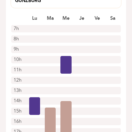
GUNZBURG
ALBERT BIESMANSLAAN 29
1560 HOEILAART
Lu
Ma
Me
Je
Ve
Sa
7h
8h
9h
10h
11h
12h
13h
14h
15h
16h
17h