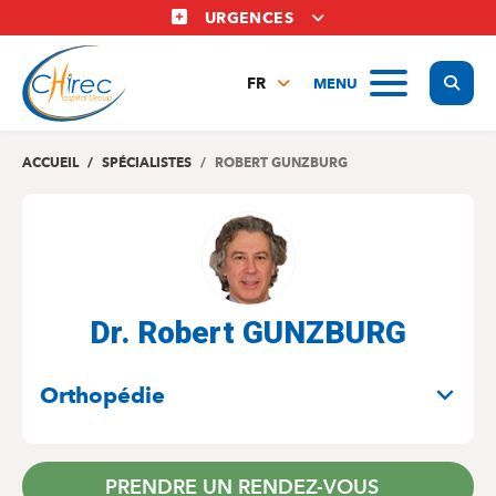
Aller
URGENCES
au
contenu
Display
MENU
principal
FR
NL
EN
ACCUEIL
SPÉCIALISTES
ROBERT GUNZBURG
Dr. Robert GUNZBURG
SPÉCIALITÉS
Orthopédie
PRENDRE UN RENDEZ-VOUS