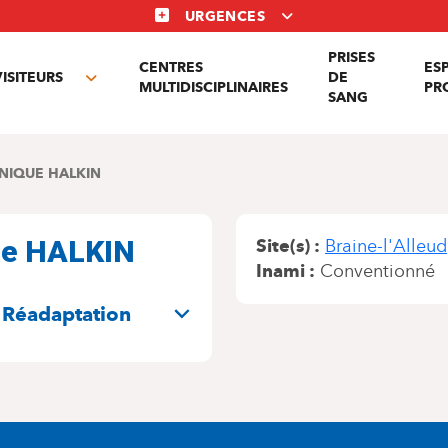
URGENCES
PRISES
CENTRES
ES
VISITEURS
DE
Toggle
MULTIDISCIPLINAIRES
PR
SANG
nu
submenu
NIQUE HALKIN
que HALKIN
Site(s)
Braine-l'Alleud
Inami
Conventionné
 Réadaptation