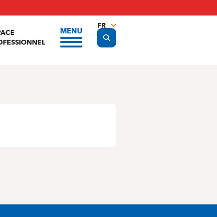
FR
MENU
PACE
Display the search form
NL
OFESSIONNEL
EN