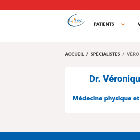
Aller
au
contenu
principal
PATIENTS
Toggle
subme
ACCUEIL
SPÉCIALISTES
VÉRO
Dr. Véroni
SPÉCIALITÉS
Médecine physique et