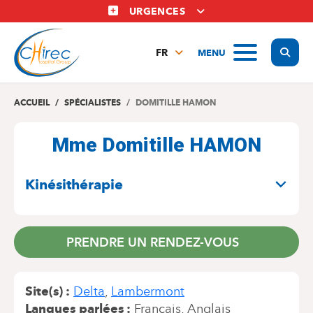
Aller
URGENCES
au
contenu
Display
MENU
principal
FR
NL
EN
ACCUEIL
SPÉCIALISTES
DOMITILLE HAMON
Mme Domitille HAMON
SPÉCIALITÉS
Kinésithérapie
PRENDRE UN RENDEZ-VOUS
Site(s)
Delta
Lambermont
Langues parlées
Français
Anglais