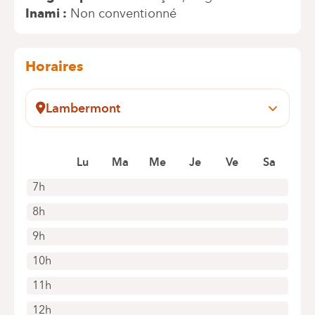
Inami
Non conventionné
Horaires
Lambermont
Rue des Pensées, 1-5
1030 Schaerbeek
Prendre rendez-vous en ligne
Lu
Ma
Me
Je
Ve
Sa
7h
8h
9h
10h
11h
12h