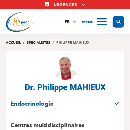
Aller
URGENCES
au
contenu
Display
MENU
principal
FR
NL
EN
ACCUEIL
SPÉCIALISTES
PHILIPPE MAHIEUX
Dr. Philippe MAHIEUX
SPÉCIALITÉS
Endocrinologie
Centres multidisciplinaires