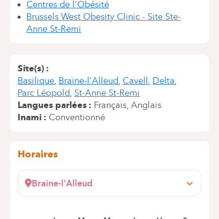
Centres de l'Obésité
Brussels West Obesity Clinic - Site Ste-
Anne St-Remi
Site(s)
Basilique
Braine-l'Alleud
Cavell
Delta
Parc Léopold
St-Anne St-Remi
Langues parlées
Français
Anglais
Inami
Conventionné
Horaires
Braine-l'Alleud
Rue Wayez, 35
1420 Braine-l'Alleud