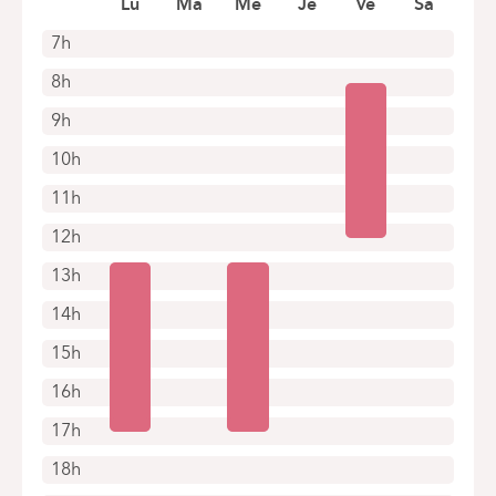
Lu
Ma
Me
Je
Ve
Sa
+32 2 434 94 39
Rendez-vous uniquement par téléphone
7h
8h
9h
10h
11h
12h
13h
14h
15h
16h
17h
18h