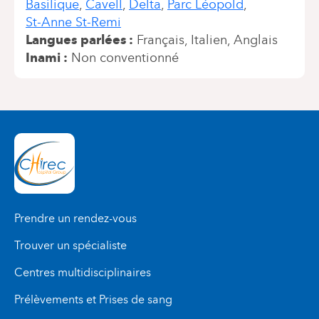
Basilique
Cavell
Delta
Parc Léopold
St-Anne St-Remi
Langues parlées
Français
Italien
Anglais
Inami
Non conventionné
Prendre un rendez-vous
Trouver un spécialiste
Centres multidisciplinaires
Prélèvements et Prises de sang