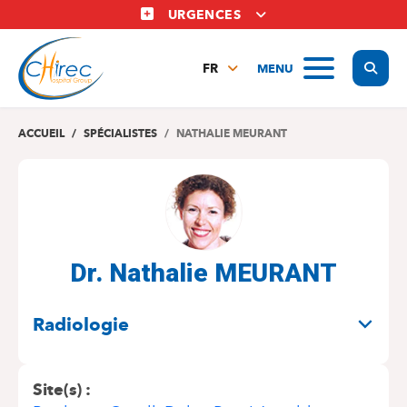
Aller
URGENCES
au
contenu
Display
MENU
principal
FR
NL
EN
ACCUEIL
SPÉCIALISTES
NATHALIE MEURANT
Dr. Nathalie MEURANT
SPÉCIALITÉS
Radiologie
Site(s)