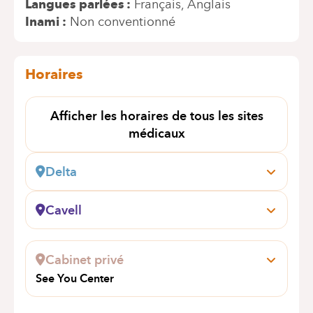
Langues parlées
Français
Anglais
Inami
Non conventionné
Horaires
Afficher les horaires de tous les sites
médicaux
Delta
Boulevard du Triomphe, 201
1160 Auderghem
Cavell
+32 2 434 81 09
Général Lotz, 37
1180 Uccle
Rendez-vous uniquement par téléphone
Cabinet privé
+32 2 434 81 01
See You Center
Rendez-vous uniquement par téléphone
avenue des volontaires 102
1040 Bruxelles