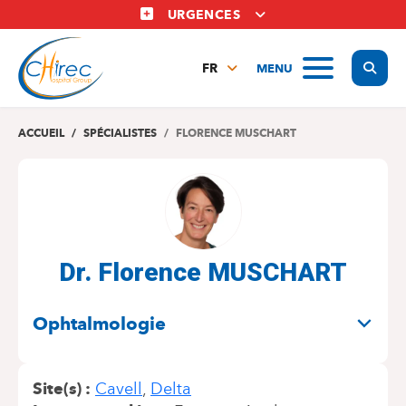
Aller
URGENCES
au
contenu
Display
MENU
principal
FR
NL
EN
ACCUEIL
SPÉCIALISTES
FLORENCE MUSCHART
Dr. Florence MUSCHART
SPÉCIALITÉS
Ophtalmologie
Site(s)
Cavell
Delta