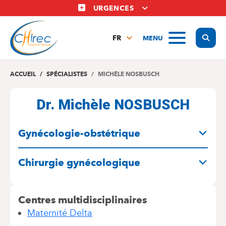
Aller
URGENCES
au
contenu
Display
MENU
principal
FR
NL
EN
ACCUEIL
SPÉCIALISTES
MICHÈLE NOSBUSCH
Dr. Michèle NOSBUSCH
SPÉCIALITÉS
Gynécologie-obstétrique
Chirurgie gynécologique
Centres multidisciplinaires
Maternité Delta