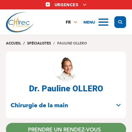
Aller
URGENCES
au
contenu
Display
MENU
principal
FR
NL
EN
ACCUEIL
SPÉCIALISTES
PAULINE OLLERO
Dr. Pauline OLLERO
SPÉCIALITÉS
Chirurgie de la main
PRENDRE UN RENDEZ-VOUS