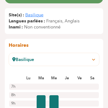
Site(s)
Basilique
Langues parlées
Français
Anglais
Inami
Non conventionné
Horaires
Basilique
Rue Pangaert, 37-47
1083 Bruxelles (Ganshoren)
Prendre rendez-vous en ligne
Lu
Ma
Me
Je
Ve
Sa
7h
8h
9h