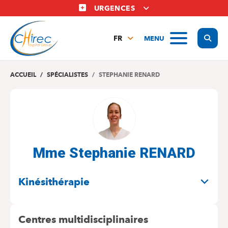
Aller
URGENCES
au
contenu
Display
MENU
principal
FR
NL
EN
ACCUEIL
SPÉCIALISTES
STEPHANIE RENARD
Mme Stephanie RENARD
SPÉCIALITÉS
Kinésithérapie
Centres multidisciplinaires