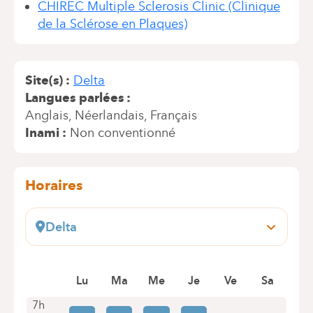
CHIREC Multiple Sclerosis Clinic (Clinique
de la Sclérose en Plaques)
Site(s)
Delta
Langues parlées
Anglais
Néerlandais
Français
Inami
Non conventionné
Horaires
Delta
Boulevard du Triomphe, 201
1160 Bruxelles (Auderghem)
Lu
Ma
Me
Je
Ve
Sa
+32 2 434 81 07
Rendez-vous uniquement par téléphone
7h