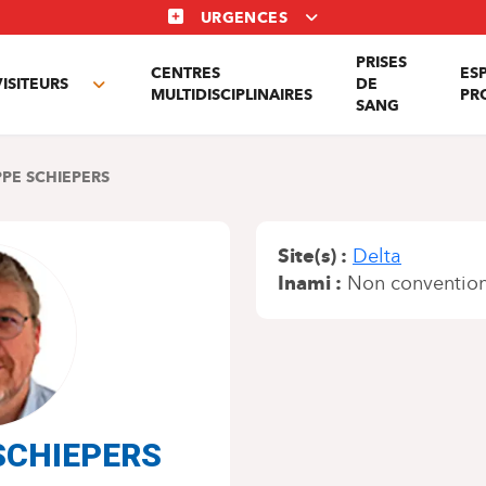
URGENCES
PRISES
CENTRES
ES
VISITEURS
DE
Toggle
MULTIDISCIPLINAIRES
PR
SANG
nu
submenu
PPE SCHIEPERS
Site(s)
Delta
Inami
Non conventio
e SCHIEPERS