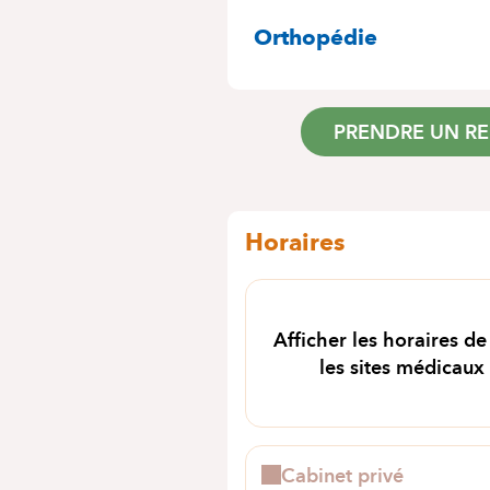
SPÉCIALITÉS
Orthopédie
PRENDRE UN R
Horaires
Afficher les horaires de
les sites médicaux
Cabinet privé