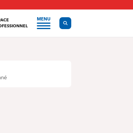
MENU
PACE
Display the search form
OFESSIONNEL
nné