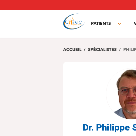
Aller
au
contenu
principal
PATIENTS
Toggle
subme
ACCUEIL
SPÉCIALISTES
PHILI
Dr. Philipp