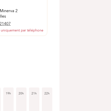
 Minerva 2
lles
821407
 uniquement par téléphone
19h
20h
21h
22h