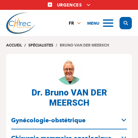
Aller
URGENCES
au
contenu
Display
MENU
principal
FR
NL
EN
ACCUEIL
SPÉCIALISTES
BRUNO VAN DER MEERSCH
Dr. Bruno VAN DER
MEERSCH
SPÉCIALITÉS
Gynécologie-obstétrique