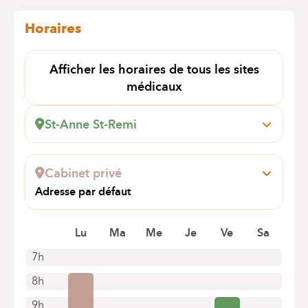
Horaires
Afficher les horaires de tous les sites
médicaux
St-Anne St-Remi
Boulevard Jules Graindor, 66
1070 Anderlecht
Cabinet privé
+32 2 434 37 42
Adresse par défaut
Rendez-vous uniquement par téléphone
Av de selliers de moranville, 49
1082 BERCHEM-SAINTE-AGATHE
Lu
Ma
Me
Je
Ve
Sa
+3224659397
7h
Rendez-vous uniquement par téléphone
8h
9h