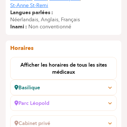
St-Anne St-Remi
Langues parlées
Néerlandais
Anglais
Français
Inami
Non conventionné
Horaires
Afficher les horaires de tous les sites
médicaux
Basilique
Rue Pangaert, 37-47
1083 Bruxelles (Ganshoren)
Parc Léopold
Prendre rendez-vous en ligne
Rue du Trône, 100
1050 Bruxelles (Ixelles)
Cabinet privé
Prendre rendez-vous en ligne