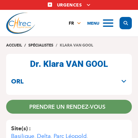
Aller
URGENCES
au
contenu
Display
MENU
principal
FR
NL
EN
ACCUEIL
SPÉCIALISTES
KLARA VAN GOOL
Dr. Klara VAN GOOL
SPÉCIALITÉS
ORL
PRENDRE UN RENDEZ-VOUS
Site(s)
Basilique
Delta
Parc Léopold