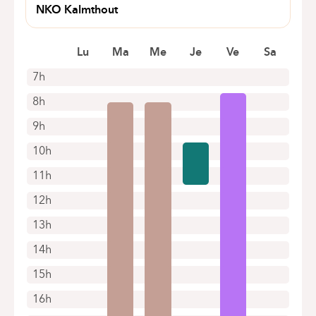
NKO Kalmthout
Heidestatiestraat 66
2920 Kalmthout
Lu
Ma
Me
Je
Ve
Sa
+32 3 501 45 44
7h
Rendez-vous uniquement par téléphone
8h
9h
10h
11h
12h
13h
14h
15h
16h