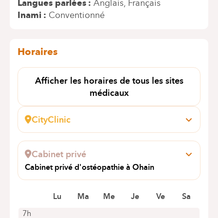
Langues parlées
Anglais
Français
Inami
Conventionné
Horaires
Afficher les horaires de tous les sites
médicaux
CityClinic
Avenue Louise, 235 B
1050 Bruxelles (Ixelles)
Cabinet privé
+32 2 434 20 00
Cabinet privé d'ostéopathie à Ohain
Rendez-vous uniquement par téléphone
Route de Genval 135
1380
Lu
Ma
Me
Je
Ve
Sa
7h