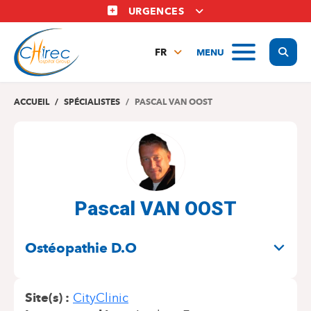
Aller
URGENCES
au
contenu
Display
MENU
principal
FR
NL
EN
ACCUEIL
SPÉCIALISTES
PASCAL VAN OOST
Pascal VAN OOST
SPÉCIALITÉS
Ostéopathie D.O
Site(s)
CityClinic