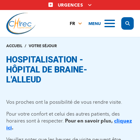
Aller
URGENCES
au
contenu
Display
MENU
principal
FR
NL
EN
ACCUEIL
VOTRE SÉJOUR
HOSPITALISATION -
HÔPITAL DE BRAINE-
L'ALLEUD
Vos proches ont la possibilité de vous rendre visite.
Pour votre confort et celui des autres patients, des
horaires sont à respecter.
Pour en savoir plus,
cliquez
ici
.
Veuillez noter que les heures de visite peuvent être