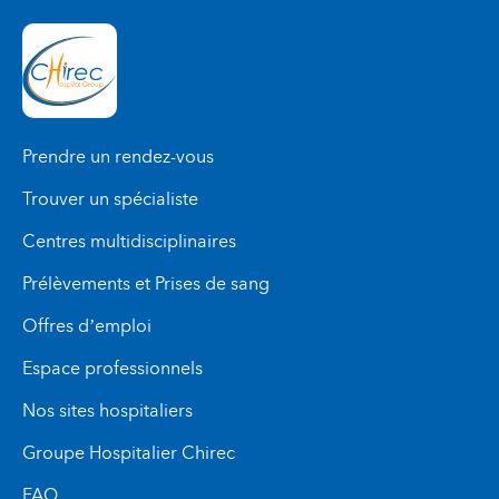
quartier opératoire).
Dans le cas d’une hospitalisation de jour
médicale
, une fois le traitement terminé, vous
devrez attendre l’autorisation de l’équipe de soins
pour rentrer chez vous.
Prendre un rendez-vous
Trouver un spécialiste
Centres multidisciplinaires
Prélèvements et Prises de sang
Offres d’emploi
Espace professionnels
Nos sites hospitaliers
Groupe Hospitalier Chirec
FAQ