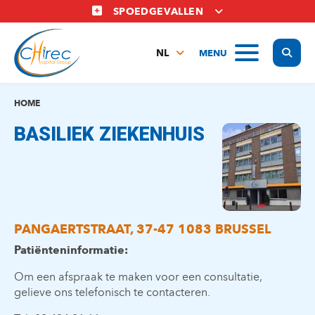
Overslaan
SPOEDGEVALLEN
en
naar
Display
MENU
de
NL
inhoud
FR
gaan
EN
HOME
BASILIEK ZIEKENHUIS
PANGAERTSTRAAT, 37-47 1083 BRUSSEL
Patiënteninformatie:
Om een afspraak te maken voor een consultatie,
gelieve ons telefonisch te contacteren.