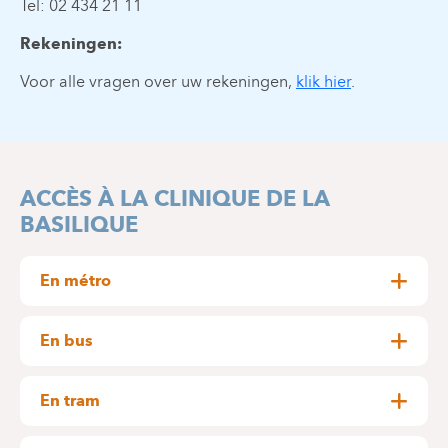
Tel: 02 434 21 11
Rekeningen:
Voor alle vragen over uw rekeningen,
klik hier
.
ACCÈS À LA CLINIQUE DE LA
BASILIQUE
En métro
Arrêt : Simonis (environ 1,3 km – 19 minutes à
pied)
En bus
Arrêt : Riethuisen (environ 350 mètres – 5 minutes
STIB - Ligne 2 : Elisabeth ↔ Simonis
à pied)
STIB - Ligne 6 : Roi Baudouin ↔ Elisabeth
En tram
Arrêt : Bossaert - Basilique (environ 600 mètres –
STIB - Ligne 13 : Etangs Noirs ↔ UZ-VUB