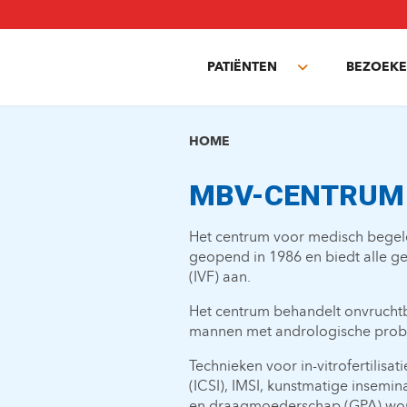
Overslaan
en
naar
PATIËNTEN
BEZOEKE
de
Toggle
inhoud
submenu
gaan
HOME
MBV-CENTRUM 
Het centrum voor medisch begel
geopend in 1986 en biedt alle gea
(IVF) aan.
Het centrum behandelt onvruchtb
mannen met andrologische prob
Technieken voor in-vitrofertilisat
(ICSI), IMSI, kunstmatige insemi
en draagmoederschap (GPA) wor