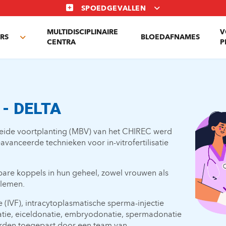
SPOEDGEVALLEN
MULTIDISCIPLINAIRE
V
RS
BLOEDAFNAMES
Toggle
CENTRA
P
submenu
- DELTA
eide voortplanting (MBV) van het CHIREC werd
vanceerde technieken voor in-vitrofertilisatie
are koppels in hun geheel, zowel vrouwen als
lemen.
ie (IVF), intracytoplasmatische sperma-injectie
natie, eiceldonatie, embryodonatie, spermadonatie
den toegepast door een team van