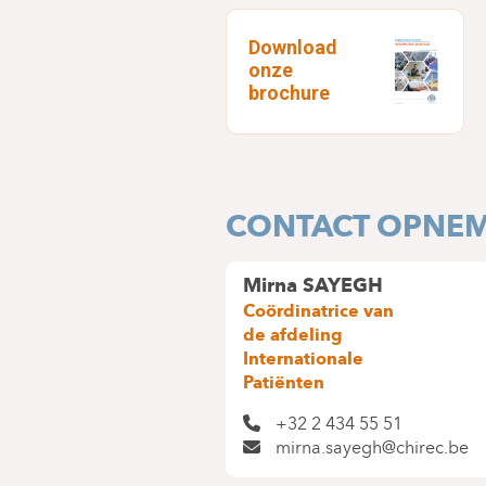
Download
onze
brochure
CONTACT OPNE
Mirna SAYEGH
Coördinatrice van
de afdeling
Internationale
Patiënten
+32 2 434 55 51
mirna.sayegh@chirec.be