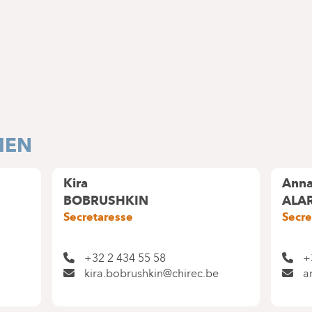
MEN
Kira
Anna
BOBRUSHKIN
ALA
Secretaresse
Secre
+32 2 434 55 58
+
kira.bobrushkin@chirec.be
a