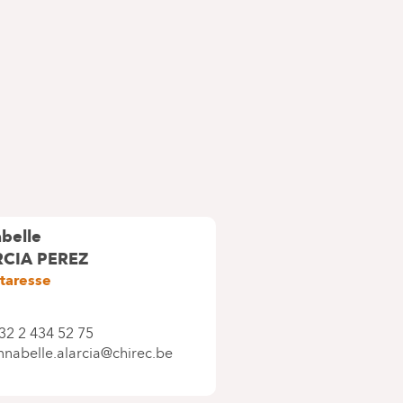
belle
RCIA PEREZ
taresse
32 2 434 52 75
nnabelle.alarcia@chirec.be