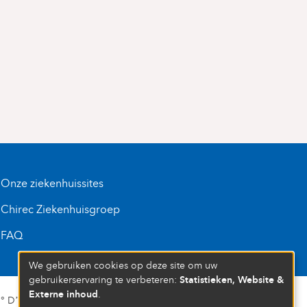
Onze ziekenhuissites
Chirec Ziekenhuisgroep
FAQ
We gebruiken cookies op deze site om uw
Statistieken, Website &
gebruikerservaring te verbeteren:
Externe inhoud
.
D’ENTREPRISE : 472 937 059