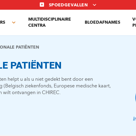
SPOEDGEVALLEN
MULTIDISCIPLINAIRE
V
RS
BLOEDAFNAMES
Toggle
CENTRA
P
submenu
IONALE PATIËNTEN
LE PATIËNTEN
ten helpt u als u niet gedekt bent door een
g (Belgisch ziekenfonds, Europese medische kaart,
n wilt ontvangen in CHIREC.