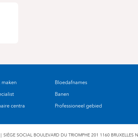
k maken
Bloedafnames
cialist
Banen
naire centra
Professioneel gebied
SIÈGE SOCIAL BOULEVARD DU TRIOMPHE 201 1160 BRUXELLES N° 