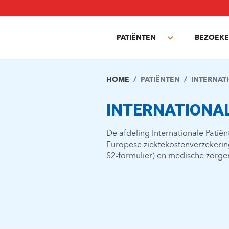
Overslaan
en
naar
PATIËNTEN
BEZOEKE
de
Toggle
inhoud
submenu
gaan
HOME
PATIËNTEN
INTERNAT
INTERNATIONA
De afdeling Internationale Patiën
Europese ziektekostenverzekerin
S2-formulier) en medische zorge