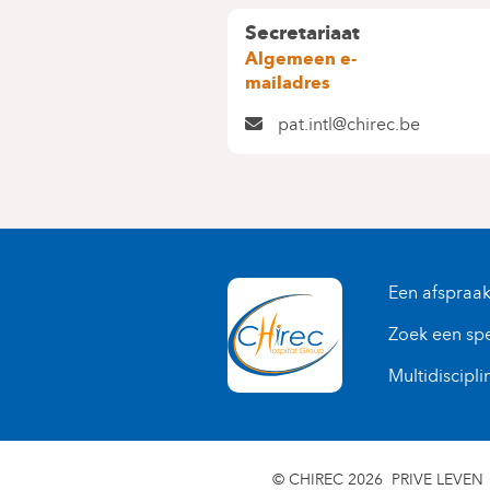
Secretariaat
Algemeen e-
mailadres
pat.intl@chirec.be
Een afspraa
Zoek een spe
Multidiscipli
© CHIREC 2026
PRIVE LEVEN