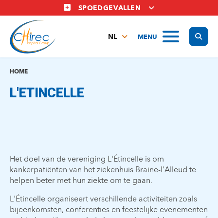
Overslaan
SPOEDGEVALLEN
en
naar
Display
MENU
de
NL
inhoud
FR
gaan
EN
HOME
L'ETINCELLE
Het doel van de vereniging L'Étincelle is om
kankerpatiënten van het ziekenhuis Braine-l'Alleud te
helpen beter met hun ziekte om te gaan.
L'Étincelle organiseert verschillende activiteiten zoals
bijeenkomsten, conferenties en feestelijke evenementen