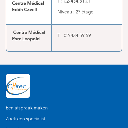
T : 02/434.81.01
Centre Médical
Edith Cavell
e
Niveau : 2
étage
Centre Médical
T : 02/434.59.59
Parc Léopold
Een afspraak maken
Zoek een specialist