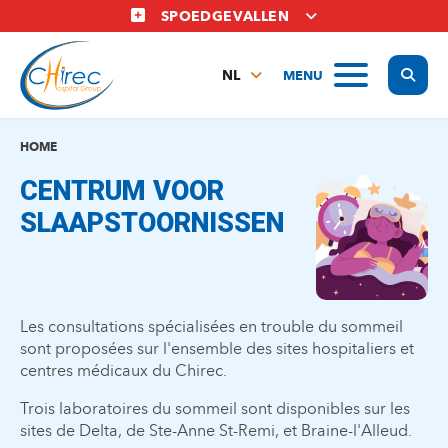
Overslaan
SPOEDGEVALLEN
en
naar
Display
MENU
de
NL
inhoud
FR
gaan
EN
HOME
CENTRUM VOOR
SLAAPSTOORNISSEN
Les consultations spécialisées en trouble du sommeil
sont proposées sur l'ensemble des sites hospitaliers et
centres médicaux du Chirec.
Trois laboratoires du sommeil sont disponibles sur les
sites de Delta, de Ste-Anne St-Remi, et Braine-l'Alleud.